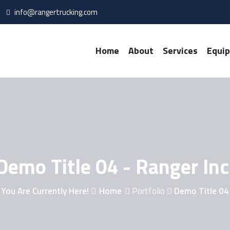
info@rangertrucking.com
Home
About
Services
Equi
Demo Title 04 - Ranger Inc
You Are Currently Here!
Home
Portfolio
Demo Title 04