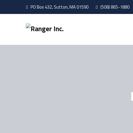
PO Box 432, Sutton, MA 01590
(508) 865-1880