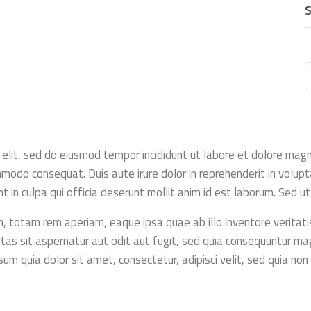
S
 elit, sed do eiusmod tempor incididunt ut labore et dolore mag
mmodo consequat. Duis aute irure dolor in reprehenderit in volupta
 in culpa qui officia deserunt mollit anim id est laborum. Sed ut
totam rem aperiam, eaque ipsa quae ab illo inventore veritatis
s sit aspernatur aut odit aut fugit, sed quia consequuntur mag
um quia dolor sit amet, consectetur, adipisci velit, sed quia n